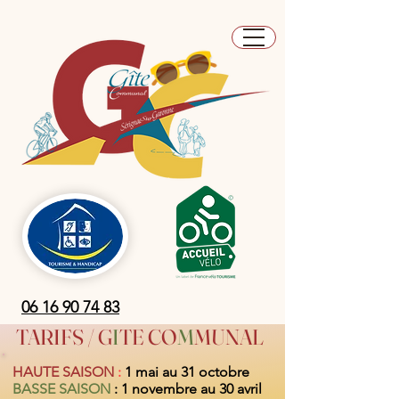
06 16 90 74 83
TARIFS / G
I
TE CO
M
MUNAL
HAUTE SAISON
:
1 mai au 31 octobre
BASSE SAISON
: 1 novembre au 30 avril