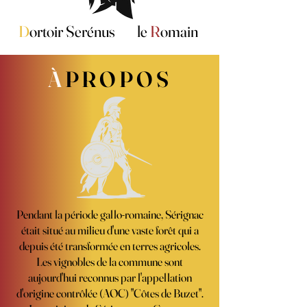
D
ortoir Serénus le
R
omain
À
PROPOS
Pendant la période gallo-romaine, Sérignac
était situé au milieu d'une vaste forêt qui a
depuis été transformée en terres agricoles.
Les vignobles de la commune sont
aujourd'hui reconnus par l'appellation
d'origine contrôlée (AOC) "Côtes de Buzet".